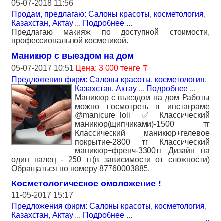
05-07-2018 11:56
Продам, предлагаю: Салоны красоты, косметология
,
Казахстан, Актау
...
Подробнее
...
Предлагаю макияж по доступной стоимости,
профессиональной косметикой.
Маникюр с выездом на дом
05-07-2017 10:51
Цена: 3 000 тенге 〒
Предложения фирм: Салоны красоты, косметология
,
Казахстан, Актау
...
Подробнее
...
Маникюр с выездом на дом Работы
можно посмотреть в инстаграме
@manicure_loli ✅Классический
маникюр(щипчиками)-1500 тг
Классический маникюр+гелевое
покрытие-2800 тг Классический
маникюр+френч-3300тг Дизайн на
один палец - 250 тг(в зависимости от сложности)
Обращаться по номеру 87760003885.
Косметологическое омоложение !
11-05-2017 15:17
Предложения фирм: Салоны красоты, косметология
,
Казахстан, Актау
...
Подробнее
...