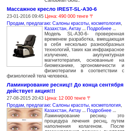
Caribbean Gold..
Массажное кресло IREST-SL-A30-6
23-01-2016 09:45
Цена: 490 000 тенге 〒
Продам, предлагаю: Салоны красоты, косметология
,
Казахстан, Актау
...
Подробнее
...
Модель SL-A30-6- проверенная
временем разработка, вмещающая
в себя несколько разнообразных
технологий, таких как инфракрасное
излучение, акупунктурная
магнитотерапия, основанные на
биомеханике, эргономичности и
физиотерапии в соответствии с
физиологией тела человека.
Ламинирование ресниц!! До конца сентября
действует акция!!!
27-08-2015 20:43
Цена: 12 000 тенге 〒
Продам, предлагаю: Салоны красоты, косметология
,
Казахстан, Актау
...
Подробнее
...
Ламинирование ресниц- это
процедура лечения реснц, путем
наполнения колагеном. После