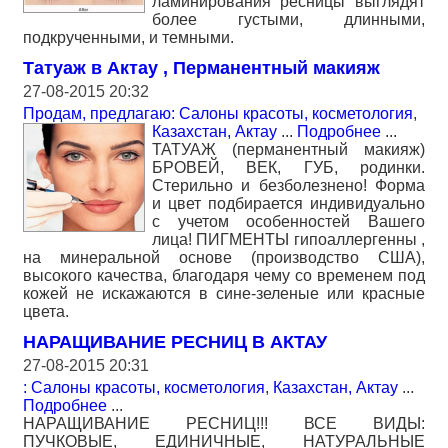
ламинирования ресницы выглядят
более густыми, длинными,
подкрученными, и темными.
Татуаж в Актау , Перманентный макияж
27-08-2015 20:32
Продам, предлагаю: Салоны красоты, косметология
,
Казахстан, Актау
...
Подробнее
...
ТАТУАЖ (перманентный макияж)
БРОВЕЙ, ВЕК, ГУБ, родинки.
Стерильно и безболезнено! Форма
и цвет подбирается индивидуально
с учетом особенностей Вашего
лица! ПИГМЕНТЫ гипоаллергенны ,
на минеральной основе (производство США),
высокого качества, благодаря чему со временем под
кожей не искажаются в сине-зеленые или красные
цвета.
НАРАЩИВАНИЕ РЕСНИЦ В АКТАУ
27-08-2015 20:31
: Салоны красоты, косметология
,
Казахстан, Актау
...
Подробнее
...
НАРАЩИВАНИЕ РЕСНИЦ!!! ВСЕ ВИДЫ:
ПУЧКОВЫЕ, ЕДИНИЧНЫЕ, НАТУРАЛЬНЫЕ