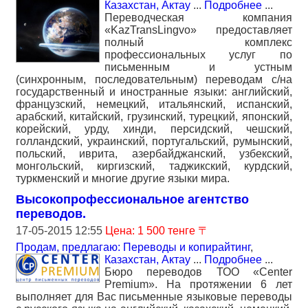
Казахстан, Актау
...
Подробнее
...
Переводческая компания
«KazTransLingvo» предоставляет
полный комплекс
профессиональных услуг по
письменным и устным
(синхронным, последовательным) переводам с/на
государственный и иностранные языки: английский,
французский, немецкий, итальянский, испанский,
арабский, китайский, грузинский, турецкий, японский,
корейский, урду, хинди, персидский, чешский,
голландский, украинский, португальский, румынский,
польский, иврита, азербайджанский, узбекский,
монгольский, киргизский, таджикский, курдский,
туркменский и многие другие языки мира.
Высокопрофессиональное агентство
переводов.
17-05-2015 12:55
Цена: 1 500 тенге 〒
Продам, предлагаю: Переводы и копирайтинг
,
Казахстан, Актау
...
Подробнее
...
Бюро переводов ТОО «Center
Premium». На протяжении 6 лет
выполняет для Вас письменные языковые переводы