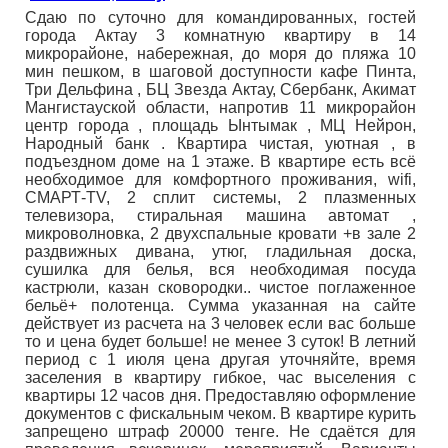
Сдаю по суточно для командированных, гостей
города Актау 3 комнатную квартиру в 14
микрорайоне, набережная, до моря до пляжа 10
мин пешком, в шаговой доступности кафе Пинта,
Три Дельфина , БЦ Звезда Актау, Сбербанк, Акимат
Мангистауской области, напротив 11 микрорайон
центр города , площадь Ынтымак , МЦ Нейрон,
Народный банк . Квартира чистая, уютная , в
подъездном доме на 1 этаже. В квартире есть всё
необходимое для комфортного проживания, wifi,
СМАРТ-TV, 2 сплит системы, 2 плазменных
телевизора, стиральная машина автомат ,
микроволновка, 2 двухспальные кровати +в зале 2
раздвижных дивана, утюг, гладильная доска,
сушилка для белья, вся необходимая посуда
кастрюли, казан сковородки.. чистое поглаженное
бельё+ полотенца. Сумма указанная на сайте
действует из расчета на 3 человек если вас больше
то и цена будет больше! не менее 3 суток! В летний
период с 1 июля цена другая уточняйте, время
заселения в квартиру гибкое, час выселения с
квартиры 12 часов дня. Предоставляю оформление
документов с фискальным чеком. В квартире курить
запрещено штраф 20000 тенге. Не сдаётся для