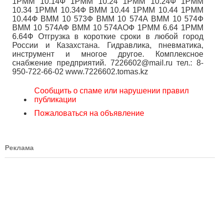
1РММ 10.14Ф 1РММ 10.24 1РММ 10.24Ф 1РММ
10.34 1РММ 10.34Ф ВММ 10.44 1РММ 10.44 1РММ
10.44Ф ВММ 10 573Ф ВММ 10 574А ВММ 10 574Ф
ВММ 10 574АФ ВММ 10 574АОФ 1РММ 6.64 1РММ
6.64Ф Отгрузка в короткие сроки в любой город
России и Казахстана. Гидравлика, пневматика,
инструмент и многое другое. Комплексное
снабжение предприятий. 7226602@mail.ru тел.: 8-
950-722-66-02 www.7226602.tomas.kz
Сообщить о спаме или нарушении правил
публикации
Пожаловаться на объявление
Реклама